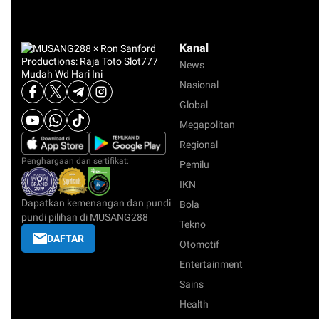
"Bukan tipe yang ramai klaim, lebih ke pengalam
Kanal
News
Nasional
Global
Megapolitan
Regional
Penghargaan dan sertifikat:
Pemilu
IKN
Dapatkan kemenangan dan pundi
Bola
pundi pilihan di MUSANG288
Tekno
DAFTAR
Otomotif
Entertainment
Sains
Health