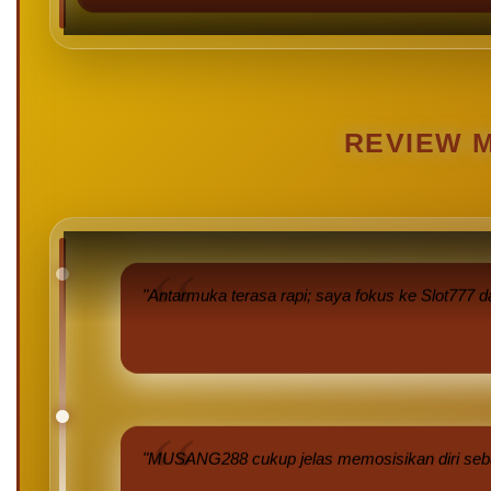
? Apa yang perlu diperhatikan sebelum memula
"Withdraw pagi ini berjalan lancar. MUSANG288
REVIEW 
"Bukan tipe yang ramai klaim, lebih ke pengalam
"Antarmuka terasa rapi; saya fokus ke Slot777 d